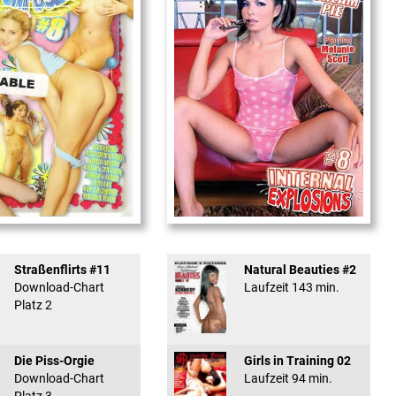
used #8 - ...
Internal Explosionen
Straßenflirts #11
Natural Beauties #2
Download-Chart
Laufzeit 143 min.
Platz 2
Die Piss-Orgie
Girls in Training 02
Download-Chart
Laufzeit 94 min.