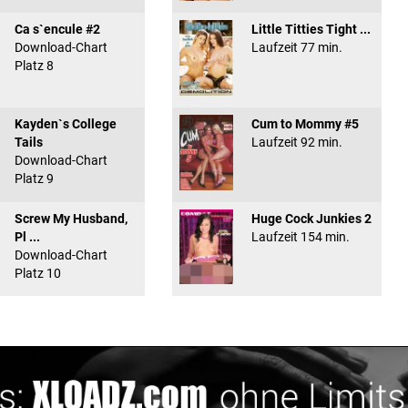
Ca s`encule #2
Little Titties Tight ...
Download-Chart
Laufzeit 77 min.
Platz 8
Kayden`s College
Cum to Mommy #5
Tails
Laufzeit 92 min.
Download-Chart
Platz 9
Screw My Husband,
Huge Cock Junkies 2
Pl ...
Laufzeit 154 min.
Download-Chart
Platz 10