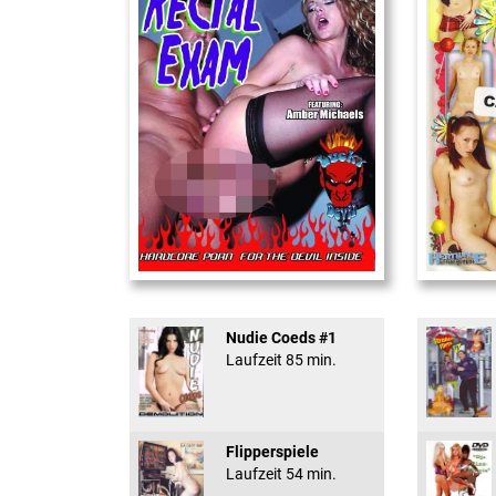
Rectal Exam
18 And Conf
Nudie Coeds #1
Laufzeit 85 min.
Flipperspiele
Laufzeit 54 min.