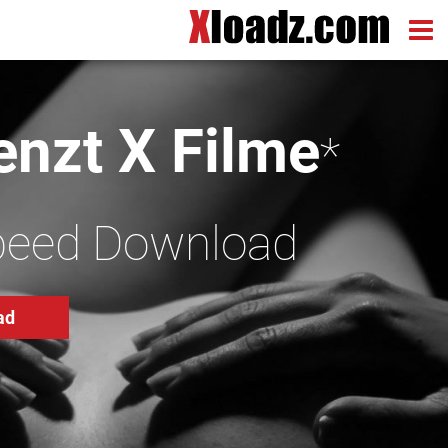
nzt X Filme
*
peed Download
ad