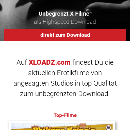
Unbegrenzt X Filme
*
als Highspeed Download
direkt zum Download
Auf
XLOADZ.com
findest Du die
aktuellen Erotikfilme von
angesagten Studios in top Qualität
zum unbegrenzten Download.
Top-Filme