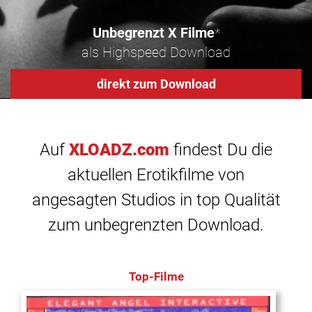
Unbegrenzt X Filme
*
als Highspeed Download
direkt zum Download
Auf
XLOADZ.com
findest Du die
aktuellen Erotikfilme von
angesagten Studios in top Qualität
zum unbegrenzten Download.
Top-Filme