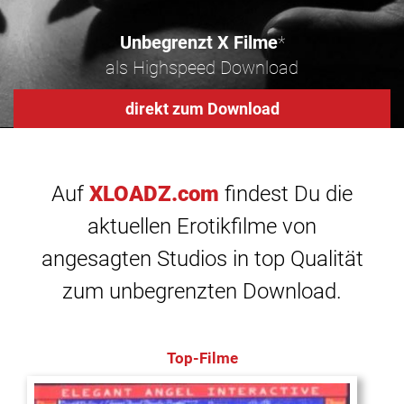
Unbegrenzt X Filme
*
als Highspeed Download
direkt zum Download
Auf
XLOADZ.com
findest Du die
aktuellen Erotikfilme von
angesagten Studios in top Qualität
zum unbegrenzten Download.
Top-Filme