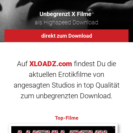
Unbegrenzt X Filme
*
als Highspeed Download
direkt zum Download
Auf
XLOADZ.com
findest Du die
aktuellen Erotikfilme von
angesagten Studios in top Qualität
zum unbegrenzten Download.
Top-Filme