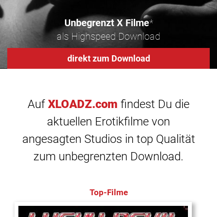
Unbegrenzt X Filme
*
als Highspeed Download
direkt zum Download
Auf
XLOADZ.com
findest Du die
aktuellen Erotikfilme von
angesagten Studios in top Qualität
zum unbegrenzten Download.
Top-Filme